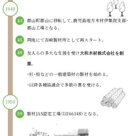
1940
郡山町郡山に移転して、
鹿児島地方木材伊集院支部・
43
郡山工場となる。
同地にて吉崎製材所として再スタート。
45
49
友人らの多大な支援を受け
大和木材株式会社を創
。
業
・杉・桧などの一般建築材の製材を始める。
・以降各種協議会で多数の賞を受ける。
1950
製材JAS認定工場（LU66148）となる。
59