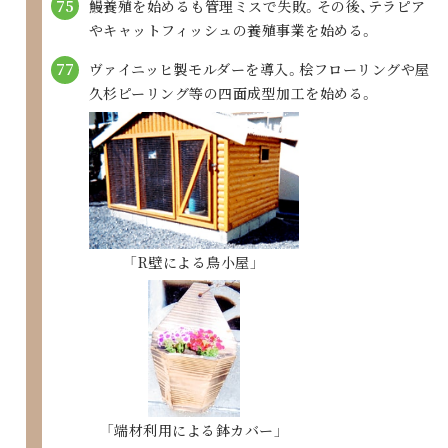
鰻養殖を始めるも管理ミスで失敗。
その後、テラピア
75
やキャットフィッシュの
養殖事業を始める。
ヴァイニッヒ製モルダーを導入。
桧フローリングや屋
77
久杉ピーリング等の
四面成型加工を始める。
「R壁による鳥小屋」
「端材利用による鉢カバー」