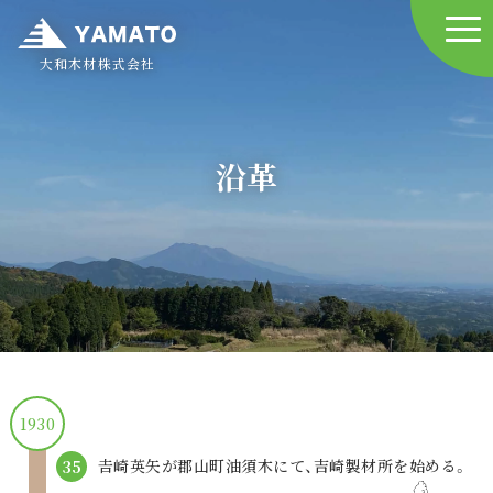
大和木材株式会社
沿革
1930
𠮷崎英矢が郡山町油須木にて、
吉崎製材所を始める。
35