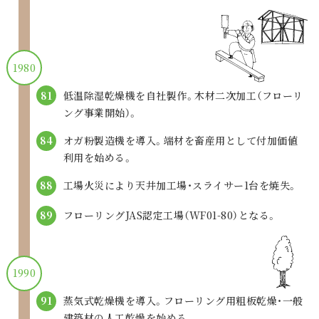
1980
低温除湿乾燥機を自社製作。
木材二次加工（フローリ
81
ング事業開始）。
オガ粉製造機を導入。
端材を畜産用として
付加価値
84
利用を始める。
工場火災により
天井加工場・スライサー1台を焼失。
88
フローリングJAS認定工場（WF01-80）となる。
89
1990
蒸気式乾燥機を導入。
フローリング用粗板乾燥・一般
91
建築材の
人工乾燥を始める。