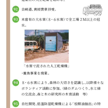
𠮷崎通、黄綬褒章拝受。
92
未曾有の大水害（８・６水害）で
全工場２Ｍ以上の冠
93
水。
「水害で流された人工乾燥機」
・養魚事業を廃業。
８・６水害により、森林の大切さを認識し、
以降様々な
94
ボランティア活動に参加。
（緑のダムつくり、水と緑
の交流会、
森と木の研究所の木育活動 等）
自社開発、低温除湿乾燥機による
「桧精油抽出」の特
95