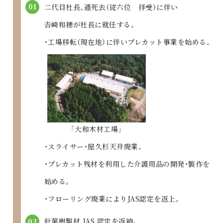
01
二代目社長、通死去（従六位 拝受）に伴い
𠮷崎和穂が社長に就任する。
・工場移転（現在地）に伴いプレカット事業を始める。
「大和木材工場」
・スライサー・屋久杉天井廃業。
・プレカット残材を利用した介護用品の開発・製作を
始める。
・フローリング廃業によりJAS認定を返上。
針葉樹製材 JAS 認定を返納。
03