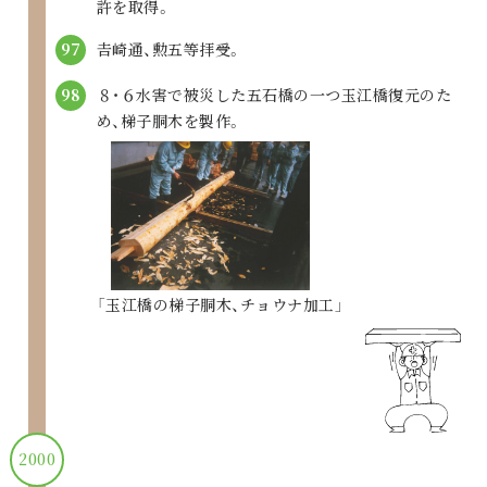
許を取得。
𠮷崎通、勲五等拝受。
97
８・６水害で被災した五石橋の一つ
玉江橋復元のた
98
め、梯子胴木を製作。
「玉江橋の梯子胴木、チョウナ加工」
2000