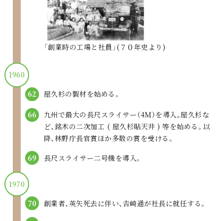
「創業時の工場と社員」(７０年史より)
1960
屋久杉の製材を始める。
62
九州で最大の長尺スライサー（4Ｍ）を導入｡
屋久杉な
66
ど、銘木の二次加工 ( 屋久杉貼天井 ) 等を始める。
以
降、林野庁長官賞ほか多数の賞を受ける。
長尺スライサー二号機を導入。
69
1970
創業者、英矢死去に伴い、
𠮷崎通が社長に就任する。
70